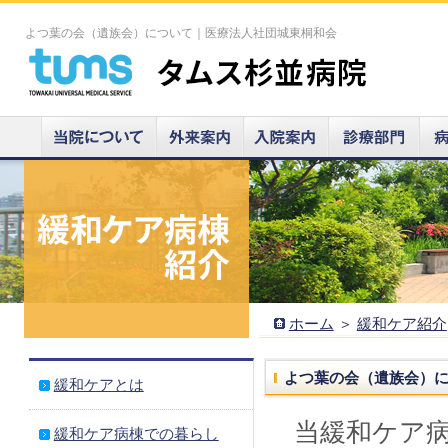
よつ葉の会（遺族会）について｜医療法人社団城東桐和会
ホーム
＞
緩和ケア紹介
よつ葉の会（遺族会）
緩和ケアとは
当緩和ケア
緩和ケア病棟での暮らし