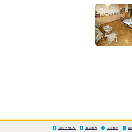
当院について
外来案内
入院案内
診